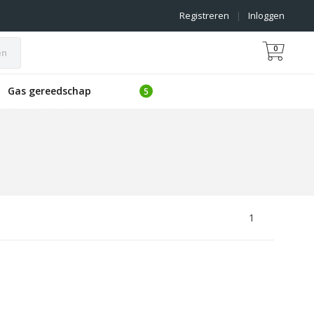
Registreren
|
Inloggen
0
en
Gas gereedschap
1