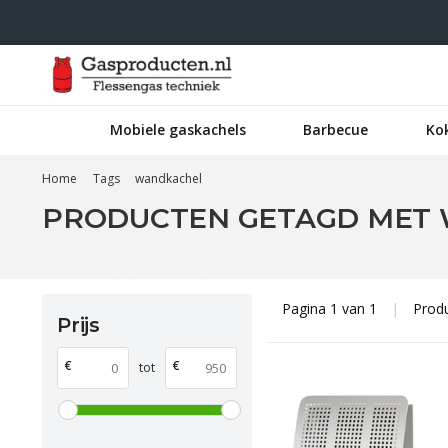
Mobiele gaskachels
Barbecue
Ko
Home
Tags
wandkachel
PRODUCTEN GETAGD MET
Pagina 1 van 1
|
Prod
Prijs
€
€
tot