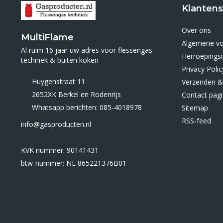
Klantens
Over ons
MultiFlame
Algemene v
Al ruim 16 jaar uw adres voor flessengas
Herroepings
techniek & buiten koken
Privacy Polic
Huygenstraat 11
Verzenden &
2652XK Berkel en Rodenrijs
Contact pag
Whatsapp berichten: 085-4018978
Sitemap
RSS-feed
info@gasproducten.nl
KVK nummer: 90141431
btw-nummer: NL 865221376B01