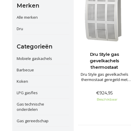
Merken
Alle merken
Dru
Categorieën
Dru Style gas
Mobiele gaskachels
gevelkachels
thermostaat
Barbecue
Dru Style gas gevelkachels
thermostaat geregeld met
Koken
muurdoorvoer. Modern
vormgegeven gevelkachels
LPG gasfles
€924,95
met een flinke capaciteit en
Beschikbaar
een hoog rendement (HR+).
Gas technische
Alle toestellen zijn voorzien
onderdelen
van piëzo vonkontsteking,
thermostaat , inclusief
Gas gereedschap
muurdoorvoer.