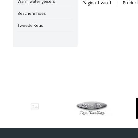
Warm water geisers
Pagina 1 van 1
|
Produc
Beschermhoes
Tweede Keus