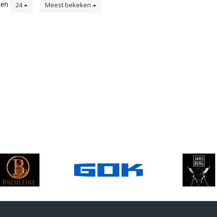
ten
24
Meest bekeken