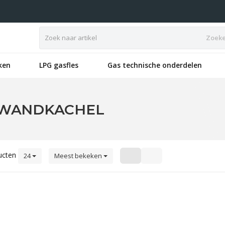
Zoek
ken
LPG gasfles
Gas technische onderdelen
 WANDKACHEL
ucten
24
Meest bekeken