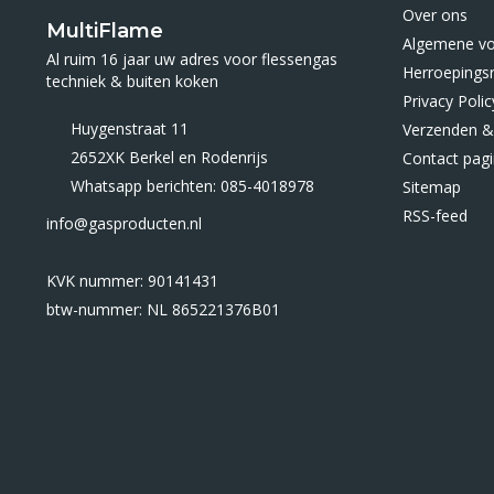
Over ons
MultiFlame
Algemene v
Al ruim 16 jaar uw adres voor flessengas
Herroepings
techniek & buiten koken
Privacy Polic
Huygenstraat 11
Verzenden &
2652XK Berkel en Rodenrijs
Contact pag
Whatsapp berichten: 085-4018978
Sitemap
RSS-feed
info@gasproducten.nl
KVK nummer: 90141431
btw-nummer: NL 865221376B01