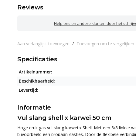
Reviews
Help ons en andere klanten door het schrij
Aan verlanglijst toevoegen
/
Toevoegen om te vergelijken
Specificaties
Artikelnummer:
Beschikbaarheid:
Levertijd:
Informatie
Vul slang shell x karwei 50 cm
Hoge druk gas vul slang karwei x Shell. Met een 3/8 linkse w
bijvoorbeeld een propaan gasfles. Door de flexibele verbindin