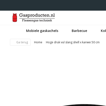
Mobiele gaskachels
Barbecue
Ko
Ga terug
Home
Hoge druk vul slang shell x karwei 50 cm