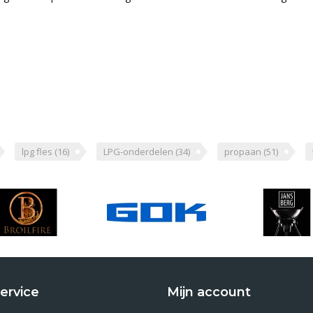
lpg fles
(16)
LPG-onderdelen
(34)
propaan
(51)
ervice
Mijn account