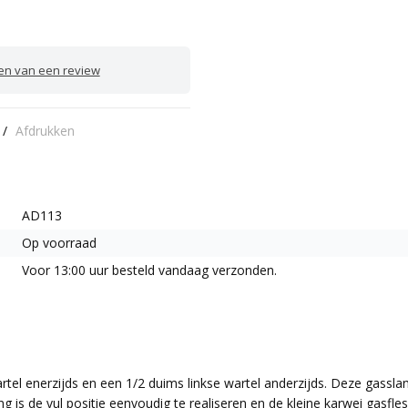
ven van een review
/
Afdrukken
AD113
Op voorraad
Voor 13:00 uur besteld vandaag verzonden.
artel enerzijds en een 1/2 duims linkse wartel anderzijds. Deze gassla
g is de vul positie eenvoudig te realiseren en de kleine karwei gasfles