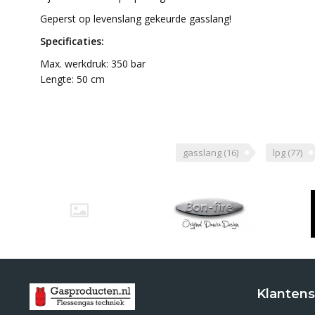
Geperst op levenslang gekeurde gasslang!
Specificaties:
Max. werkdruk: 350 bar
Lengte: 50 cm
gasslang
(16)
lpg
(77)
Klantens