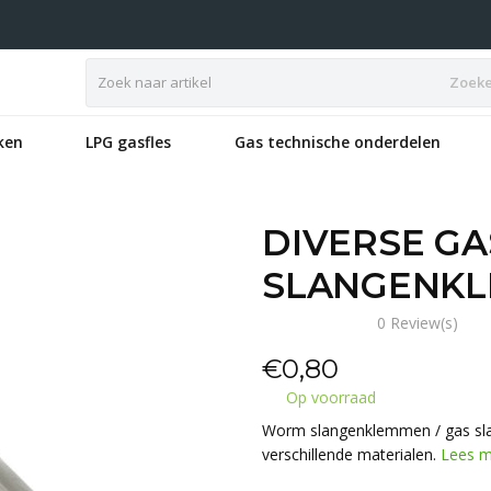
Zoek
ken
LPG gasfles
Gas technische onderdelen
DIVERSE G
SLANGENK
0 Review(s)
€
0,80
Op voorraad
Worm slangenklemmen / gas sla
verschillende materialen.
Lees m