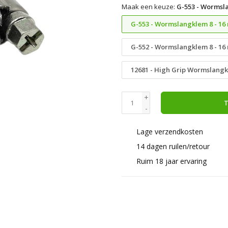
Maak een keuze:
G-553 - Wormsl
G-553 - Wormslangklem 8 - 16
G-552 - Wormslangklem 8 - 1
12681 - High Grip Wormslangk
+
T
-
Lage verzendkosten
14 dagen ruilen/retour
Ruim 18 jaar ervaring