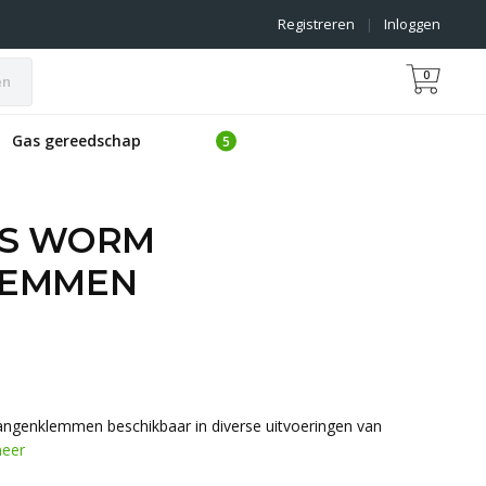
Registreren
|
Inloggen
0
en
Gas gereedschap
AS WORM
LEMMEN
ngenklemmen beschikbaar in diverse uitvoeringen van
eer