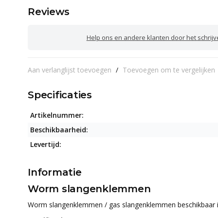
Reviews
Help ons en andere klanten door het schrij
Aan verlanglijst toevoegen
/
Toevoegen om te vergelijken
Specificaties
Artikelnummer:
Beschikbaarheid:
Levertijd:
Informatie
Worm slangenklemmen
Worm slangenklemmen / gas slangenklemmen beschikbaar in d