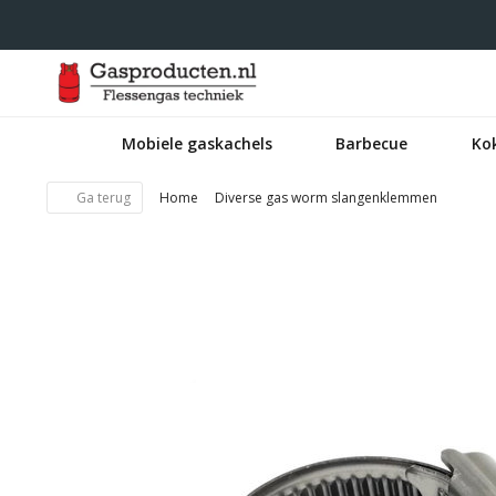
Mobiele gaskachels
Barbecue
Ko
Ga terug
Home
Diverse gas worm slangenklemmen