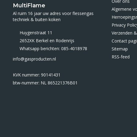
Over ons
MultiFlame
Algemene v
Al ruim 16 jaar uw adres voor flessengas
Herroepings
techniek & buiten koken
Privacy Polic
Huygenstraat 11
Verzenden &
2652XK Berkel en Rodenrijs
Contact pag
Whatsapp berichten: 085-4018978
Sitemap
RSS-feed
info@gasproducten.nl
KVK nummer: 90141431
btw-nummer: NL 865221376B01