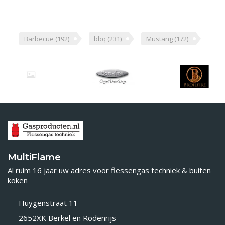
Barbecue
(192)
bbq
(231)
Mustang
(172)
MultiFlame
Al ruim 16 jaar uw adres voor flessengas techniek & buiten
koken
Huygenstraat 11
2652XK Berkel en Rodenrijs