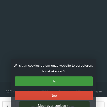
Wij slaan cookies op om onze website te verbeteren.
Is dat akkoord?
Ja
4.5
/
5
sterren op basis van
833
beoordelingen.
Lees 833 beoordelingen
Nee
© Copyright 2026 Gasproducten.nl
- Theme by
Frontlabel
- Powered by
+
Meer over cookies »
Toevoegen aan winkelwagen