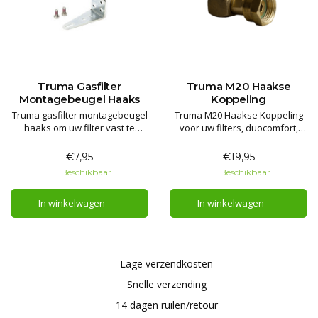
Truma Gasfilter
Truma M20 Haakse
Montagebeugel Haaks
Koppeling
Truma gasfilter montagebeugel
Truma M20 Haakse Koppeling
haaks om uw filter vast te
voor uw filters, duocomfort,
zetten aan de wand in uw
secumotion en duocontrol.
gasbun.
€7,95
€19,95
Beschikbaar
Beschikbaar
In winkelwagen
In winkelwagen
Lage verzendkosten
Snelle verzending
14 dagen ruilen/retour