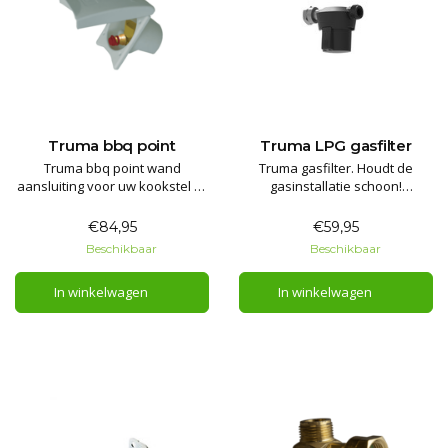
Truma bbq point
Truma LPG gasfilter
Truma bbq point wand
Truma gasfilter. Houdt de
aansluiting voor uw kookstel of
gasinstallatie schoon!
barbecue. Verbind deze
Bescherm uw gasdrukregelaar,
eenvoudig en snel aan het gas
kranen en de gas apparatuur
€84,95
€59,95
netwerk van uw caravan /
tegen verontreiniging en olie.
Beschikbaar
Beschikbaar
camper.
In winkelwagen
In winkelwagen