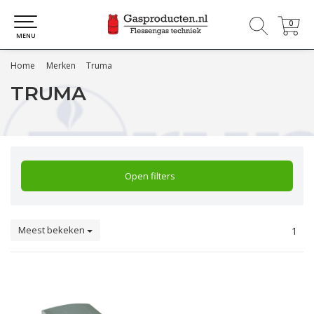
0
0
MENU
Home
Merken
Truma
TRUMA
Open filters
Meest bekeken
1