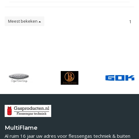
Meest bekeken
1
MultiFlame
Al ruim 16 jaar uw adres voor flessengas techniek & buiten