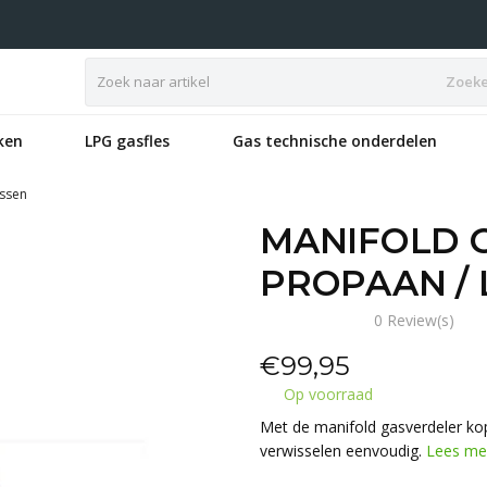
Zoek
ken
LPG gasfles
Gas technische onderdelen
essen
MANIFOLD 
PROPAAN / 
0 Review(s)
€
99,95
Op voorraad
Met de manifold gasverdeler kop
verwisselen eenvoudig.
Lees me