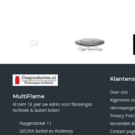
Klantens
Over ons
MultiFlame
Algemene v
Al ruim 16 jaar uw adres voor flessengas
Herroepings
techniek & buiten koken
Privacy Polic
Huygenstraat 11
Verzenden &
2652XK Berkel en Rodenrijs
Contact pag