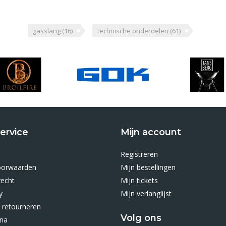
gasslang
(16)
technische onderdelen
(61)
ervice
Mijn account
Registreren
oorwaarden
Mijn bestellingen
recht
Mijn tickets
y
Mijn verlanglijst
 retourneren
Volg ons
ina