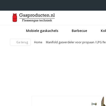
Mobiele gaskachels
Barbecue
Ko
Ga terug
Home
Manifold gasverdeler voor propaan / LPG fl