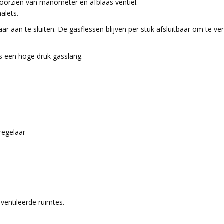
oorzien van manometer en afblaas ventiel.
alets.
r aan te sluiten. De gasflessen blijven per stuk afsluitbaar om te v
ls een hoge druk gasslang.
regelaar
eventileerde ruimtes.