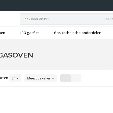
Zoek
ken
LPG gasfles
Gas technische onderdelen
GASOVEN
ucten
24
Meest bekeken