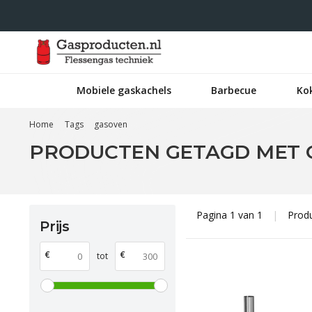
Mobiele gaskachels
Barbecue
Ko
Home
Tags
gasoven
PRODUCTEN GETAGD MET 
Pagina 1 van 1
|
Prod
Prijs
€
€
tot