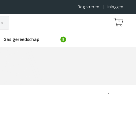
Registreren
|
Inloggen
0
en
Gas gereedschap
1