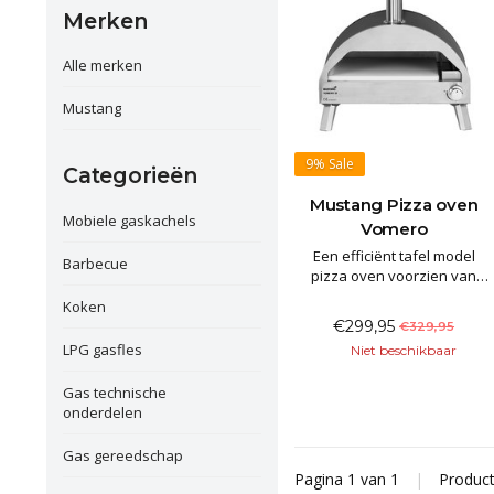
Merken
Alle merken
Mustang
9%
Sale
Categorieën
Mustang Pizza oven
Mobiele gaskachels
Vomero
Een efficiënt tafel model
Barbecue
pizza oven voorzien van
krachtige brander waarmee
Koken
de oven snel op temperatuur
€299,95
€329,95
is.
LPG gasfles
Niet beschikbaar
Gas technische
onderdelen
Gas gereedschap
Pagina 1 van 1
|
Produc