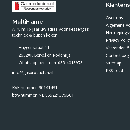
Klantens
Over ons
MultiFlame
Algemene v
Al ruim 16 jaar uw adres voor flessengas
Herroepings
techniek & buiten koken
Privacy Polic
Huygenstraat 11
Verzenden &
2652XK Berkel en Rodenrijs
Contact pag
Whatsapp berichten: 085-4018978
Sitemap
RSS-feed
info@gasproducten.nl
KVK nummer: 90141431
btw-nummer: NL 865221376B01