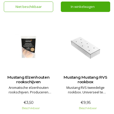
Niet beschikbaar
In winkelwagen
Mustang Elzenhouten
Mustang Mustang RVS
rookschijven
rookbox
Aromatische elzenhouten
Mustang RVS tweedelige
rookschijven. Produceren
rookbox. Universeel te
ongeveer gedurende twee uur
gebruiken om een authentieke
schone, smeulende rook en
rooksmaak aan het gerecht te
€3,50
€9,95
aroma per stuk.
geven.
Beschikbaar
Beschikbaar