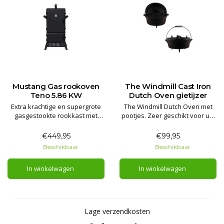
Mustang Gas rookoven
The Windmill Cast Iron
Teno 5.86 KW
Dutch Oven gietijzer
Extra krachtige en supergrote
The Windmill Dutch Oven met
gasgestookte rookkast met
pootjes. Zeer geschikt voor uw
gietijzeren branders.
vuurhaard / BBQ en voor
bushcraft cooking
€449,95
€99,95
De deksel op de pan heeft een
Beschikbaar
Beschikbaar
opstaande rand, waar je ook
wat hete kolen op kunt leggen.
In winkelwagen
In winkelwagen
Daardoor wordt de inhoud
rondom verhit, niet alleen
vanuit de on
Lage verzendkosten