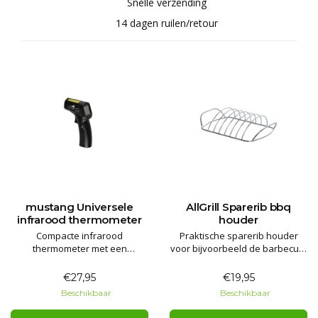
Snelle verzending
14 dagen ruilen/retour
mustang Universele
AllGrill Sparerib bbq
infrarood thermometer
houder
Compacte infrarood
Praktische sparerib houder
thermometer met een
voor bijvoorbeeld de barbecue,
temperatuurbereik van -50 tot
Kamado of smoker.
+550 graden
€27,95
€19,95
Beschikbaar
Beschikbaar