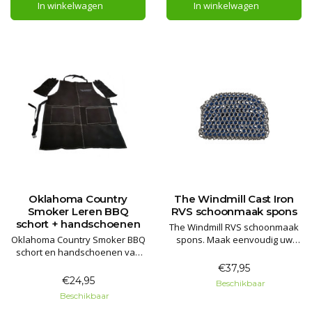
In winkelwagen
In winkelwagen
Oklahoma Country
The Windmill Cast Iron
Smoker Leren BBQ
RVS schoonmaak spons
schort + handschoenen
The Windmill RVS schoonmaak
Oklahoma Country Smoker BBQ
spons. Maak eenvoudig uw
schort en handschoenen van
gietijzeren pannen schoon!
echt stevig leder. Onmisbaar
€37,95
voor iedere griller!
€24,95
Beschikbaar
Beschikbaar