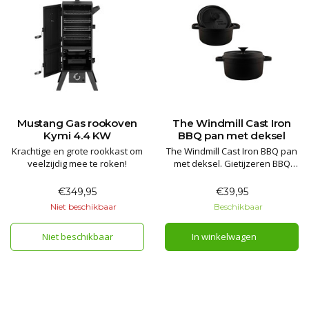
Mustang Gas rookoven
The Windmill Cast Iron
Kymi 4.4 KW
BBQ pan met deksel
Krachtige en grote rookkast om
The Windmill Cast Iron BBQ pan
veelzijdig mee te roken!
met deksel. Gietijzeren BBQ
pan van Nederlandse zware
kwaliteit!
€349,95
€39,95
Ideale gietijzeren pannen voor
Niet beschikbaar
Beschikbaar
bushcraft cooking, op de
barbecue of op een gas
Niet beschikbaar
In winkelwagen
komfoor. Uitstekend als bak en
braadpan. Een investering voor
het leven en gesc