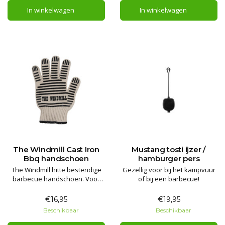
In winkelwagen
In winkelwagen
The Windmill Cast Iron
Mustang tosti ijzer /
Bbq handschoen
hamburger pers
The Windmill hitte bestendige
Gezellig voor bij het kampvuur
barbecue handschoen. Voor
of bij een barbecue!
veilig gebruik bij bijvoorbeeld
uw barbecue of gietijzeren
€16,95
€19,95
pannen!
Beschikbaar
Beschikbaar