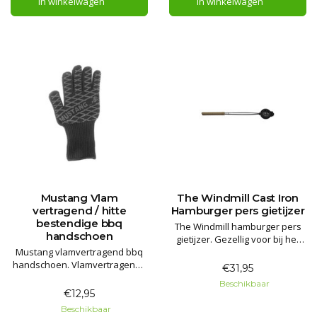
In winkelwagen
In winkelwagen
Mustang Vlam
The Windmill Cast Iron
vertragend / hitte
Hamburger pers gietijzer
bestendige bbq
The Windmill hamburger pers
handschoen
gietijzer. Gezellig voor bij het
Mustang vlamvertragend bbq
kampvuur of bij een barbecue!
handschoen. Vlamvertragend /
Voorzien van RVS steel met
€31,95
hittebestendige handschoen
houten handvatten.
Beschikbaar
tot 350° C met geoptimaliseerde
€12,95
grip en een binnenkant van
Beschikbaar
100% katoen.