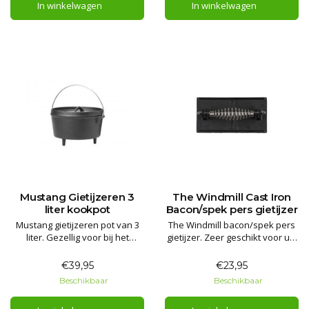
In winkelwagen
In winkelwagen
Mustang Gietijzeren 3
The Windmill Cast Iron
liter kookpot
Bacon/spek pers gietijzer
Mustang gietijzeren pot van 3
The Windmill bacon/spek pers
liter. Gezellig voor bij het
gietijzer. Zeer geschikt voor uw
kampvuur of bij een barbecue!
vuurhaard / BBQ en voor
bushcraft cooking.
€39,95
€23,95
Beschikbaar
Beschikbaar