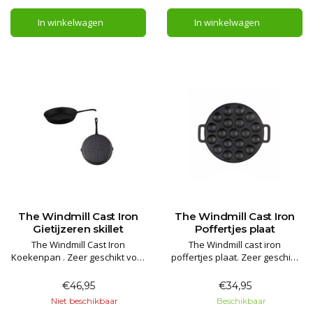
In winkelwagen
In winkelwagen
The Windmill Cast Iron
The Windmill Cast Iron
Gietijzeren skillet
Poffertjes plaat
The Windmill Cast Iron
The Windmill cast iron
Koekenpan . Zeer geschikt voor
poffertjes plaat. Zeer geschikt
uw vuurhaard / BBQ en voor
voor uw vuurhaard / BBQ en
bushcraft cooking. Uitstekend
voor bushcraft cooking.
€46,95
€34,95
als bak en braad pan. Een
Niet beschikbaar
Beschikbaar
investering voor het leven.