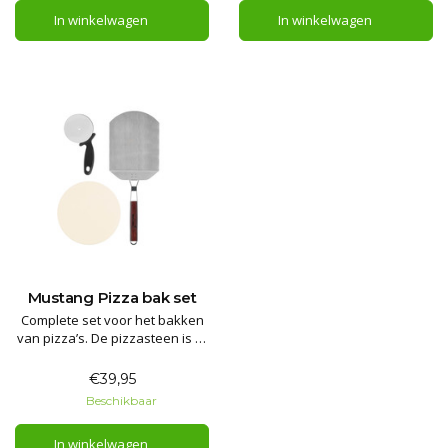
In winkelwagen
In winkelwagen
Mustang Pizza bak set
Complete set voor het bakken
van pizza’s. De pizzasteen is te
gebruiken in een gas- of
houtskoolgrill, pizza oven of
€39,95
elektrische oven.
Beschikbaar
In winkelwagen