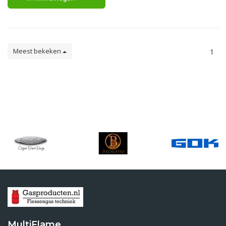
Meest bekeken
1
MultiFlame