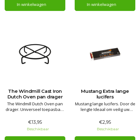
In winkelwagen
In winkelwagen
The Windmill Cast Iron
Mustang Extra lange
Dutch Oven pan drager
lucifers
The Windmill Dutch Oven pan
Mustang lange lucifers. Door de
drager. Universeel toepasbaar
lengte Ideaal om veilig uw
voor diverse pannen en potten!
kampvuur, vuurschaal of
Plaats uw gloeiend hete pan
smoker aan te steken.
€13,95
€2,95
veilig op deze pan drager!
Beschikbaar
Beschikbaar